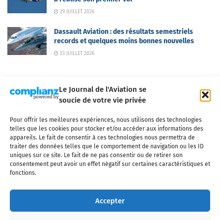
29 JUILLET 2026
Dassault Aviation : des résultats semestriels
records et quelques moins bonnes nouvelles
23 JUILLET 2026
Le Journal de l'Aviation se
soucie de votre vie privée
Pour offrir les meilleures expériences, nous utilisons des technologies
Qui sommes-nous ?
Nous contacter
Partenaires
telles que les cookies pour stocker et/ou accéder aux informations des
Mentions légales
CGV
Politique de confidentialité
Cookies
appareils. Le fait de consentir à ces technologies nous permettra de
traiter des données telles que le comportement de navigation ou les ID
uniques sur ce site. Le fait de ne pas consentir ou de retirer son
consentement peut avoir un effet négatif sur certaines caractéristiques et
fonctions.
Copyright © 2025 LE JOURNAL DE L'AVIATION
- tous droits réservés - Le
Journal de l'Aviation, média français de référence couvrant l'actualité de
Accepter
l'industrie aéronautique, l'aviation commerciale, l'aviation d'affaires, les
services MRO et après-vente, le financement et la location d'aéronefs