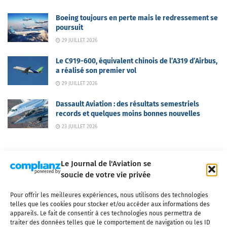
Boeing toujours en perte mais le redressement se
poursuit
29 JUILLET 2026
Le C919-600, équivalent chinois de l’A319 d’Airbus,
a réalisé son premier vol
29 JUILLET 2026
Dassault Aviation : des résultats semestriels
records et quelques moins bonnes nouvelles
23 JUILLET 2026
Le Journal de l'Aviation se
soucie de votre vie privée
Pour offrir les meilleures expériences, nous utilisons des technologies
Qui sommes-nous ?
Nous contacter
Partenaires
telles que les cookies pour stocker et/ou accéder aux informations des
Mentions légales
CGV
Politique de confidentialité
Cookies
appareils. Le fait de consentir à ces technologies nous permettra de
traiter des données telles que le comportement de navigation ou les ID