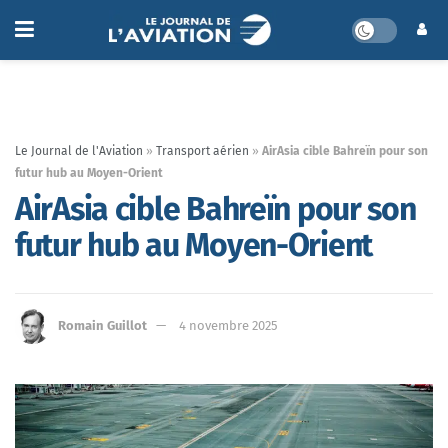
Le Journal de l'Aviation
»
Transport aérien
»
AirAsia cible Bahreïn pour son
futur hub au Moyen-Orient
AirAsia cible Bahreïn pour son
futur hub au Moyen-Orient
Romain Guillot
4 novembre 2025