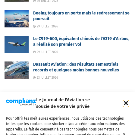
30 JUILLET 2026
Boeing toujours en perte mais le redressement se
poursuit
29 JUILLET 2026
Le C919-600, équivalent chinois de l’A319 d’Airbus,
a réalisé son premier vol
29 JUILLET 2026
Dassault Aviation : des résultats semestriels
records et quelques moins bonnes nouvelles
23 JUILLET 2026
Le Journal de l'Aviation se
soucie de votre vie privée
Pour offrir les meilleures expériences, nous utilisons des technologies
Qui sommes-nous ?
Nous contacter
Partenaires
telles que les cookies pour stocker et/ou accéder aux informations des
Mentions légales
CGV
Politique de confidentialité
Cookies
appareils. Le fait de consentir à ces technologies nous permettra de
traiter des données telles que le comportement de navigation ou les ID