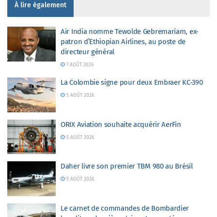
À lire également
Air India nomme Tewolde Gebremariam, ex-
patron d’Ethiopian Airlines, au poste de
directeur général
7 AOÛT 2026
La Colombie signe pour deux Embraer KC-390
5 AOÛT 2026
ORIX Aviation souhaite acquérir AerFin
5 AOÛT 2026
Daher livre son premier TBM 980 au Brésil
5 AOÛT 2026
Le carnet de commandes de Bombardier