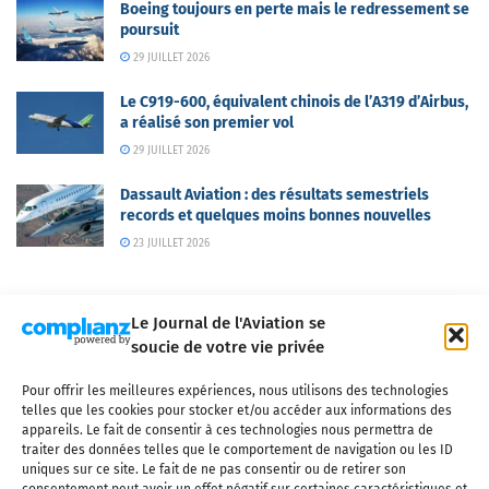
Boeing toujours en perte mais le redressement se
poursuit
29 JUILLET 2026
Le C919-600, équivalent chinois de l’A319 d’Airbus,
a réalisé son premier vol
29 JUILLET 2026
Dassault Aviation : des résultats semestriels
records et quelques moins bonnes nouvelles
23 JUILLET 2026
Le Journal de l'Aviation se
soucie de votre vie privée
Pour offrir les meilleures expériences, nous utilisons des technologies
Qui sommes-nous ?
Nous contacter
Partenaires
telles que les cookies pour stocker et/ou accéder aux informations des
Mentions légales
CGV
Politique de confidentialité
Cookies
appareils. Le fait de consentir à ces technologies nous permettra de
traiter des données telles que le comportement de navigation ou les ID
uniques sur ce site. Le fait de ne pas consentir ou de retirer son