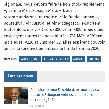
régionale, nous devons faire le bon choix rapidement
», estime Marie-Joseph Malé. « Nous
recommanderons un choix d’ici la fin de l’année »,
poursuit-il. Air Austral et Air Madagascar exploitent
toutes deux des 737 (trois -800 et un -300) mais elles
envisagent toutes les possibilités : 737 MAX, A320neo,
mais aussi A220 et Embraer E2. Elles espèrent pouvoir
lancer le renouvellement dès la fin de l’année 2020.
Mots clés :
AIR AUSTRAL
AIR MADAGASCAR
AIRBUS
BOEING
À lire également
Air India nomme Tewolde Gebremariam, ex-
patron d’Ethiopian Airlines, au poste de
directeur général
7 AOÛT 2026