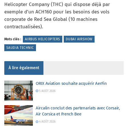
Helicopter Company (THC) qui dispose déjà par
exemple d’un ACH160 pour les besoins des vols
corporate de Red Sea Global (10 machines
contractualisées).
Mots clés :
AIRBUS HELICOPTERS
DUBAI AIRSHOW
SAUDIA TECHNIC
À lire également
ORIX Aviation souhaite acquérir AerFin
5 AOÛT 2026
Aircalin conclut des partenariats avec Corsair,
Air Corsica et French Bee
4 AOÛT 2026