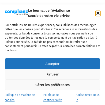
Le Journal de l'Aviation se
soucie de votre vie privée
Pour offrir les meilleures expériences, nous utilisons des technologies
Qui sommes-nous ?
Nous contacter
Partenaires
telles que les cookies pour stocker et/ou accéder aux informations des
Mentions légales
CGV
Politique de confidentialité
Cookies
appareils. Le fait de consentir à ces technologies nous permettra de
traiter des données telles que le comportement de navigation ou les ID
uniques sur ce site. Le fait de ne pas consentir ou de retirer son
consentement peut avoir un effet négatif sur certaines caractéristiques et
fonctions.
Copyright © 2025 LE JOURNAL DE L'AVIATION
- tous droits réservés - Le
Journal de l'Aviation, média français de référence couvrant l'actualité de
Accepter
l'industrie aéronautique, l'aviation commerciale, l'aviation d'affaires, les
services MRO et après-vente, le financement et la location d'aéronefs
Refuser
civils, l'aéronautique de défense et l'industrie spatiale. Toute reproduction,
totale ou partielle et sous quelque forme ou support que ce soit, est
interdite sans autorisation écrite spécifique du Journal de l’Aviation.
Gérer les préférences
Politique en matière de
Politique de
Qui sommes-nous
cookies
confidentialité
?