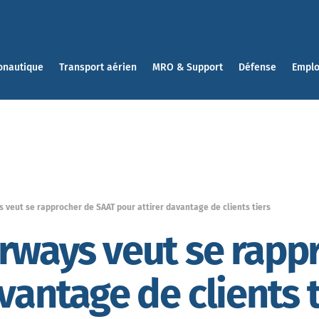
onautique
Transport aérien
MRO & Support
Défense
Emplo
 veut se rapprocher de SAAT pour attirer davantage de clients tiers
rways veut se rapp
vantage de clients t