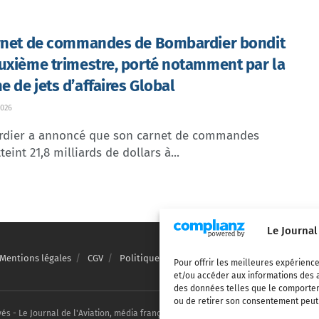
rnet de commandes de Bombardier bondit
uxième trimestre, porté notamment par la
 de jets d’affaires Global
026
dier a annoncé que son carnet de commandes
teint 21,8 milliards de dollars à...
Le Journal
Mentions légales
CGV
Politique de confidentialité
Cookies
Pour offrir les meilleures expérience
et/ou accéder aux informations des a
des données telles que le comporteme
ou de retirer son consentement peut a
vés - Le Journal de l'Aviation, média français de référence couvrant l'actualité de