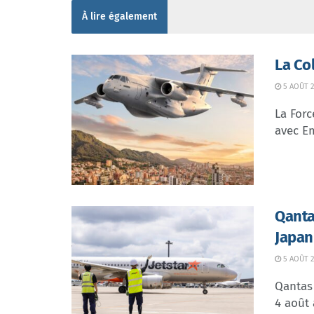
À lire également
La Co
5 AOÛT 2
La Forc
avec Em
Qanta
Japan
5 AOÛT 2
Qantas 
4 août 