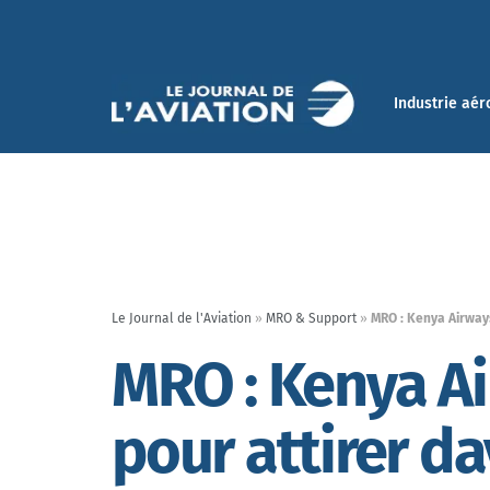
Industrie aér
Le Journal de l'Aviation
»
MRO & Support
»
MRO : Kenya Airways
MRO : Kenya Ai
pour attirer da