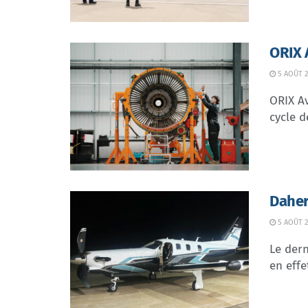
ORIX 
5 AOÛT 2
ORIX Av
cycle d
Daher
5 AOÛT 2
Le dern
en effe