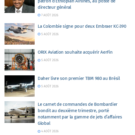
patron d’Ethiopian Airlines, au poste de
directeur général
7 AOÛT 2026
La Colombie signe pour deux Embraer KC-390
5 AOÛT 2026
ORIX Aviation souhaite acquérir AerFin
5 AOÛT 2026
Daher livre son premier TBM 980 au Brésil
5 AOÛT 2026
Le carnet de commandes de Bombardier
bondit au deuxième trimestre, porté
notamment par la gamme de jets d’affaires
Global
4 AOÛT 2026