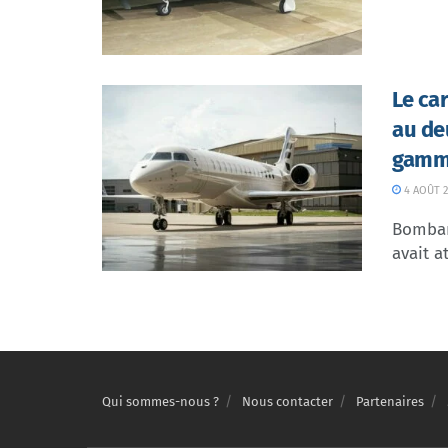
Le ca
au de
gamme
4 AOÛT 2
Bombar
avait at
Qui sommes-nous ?
Nous contacter
Partenaires