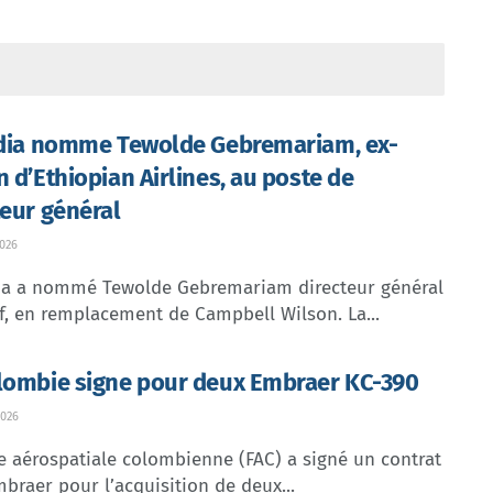
ndia nomme Tewolde Gebremariam, ex-
n d’Ethiopian Airlines, au poste de
teur général
026
dia a nommé Tewolde Gebremariam directeur général
f, en remplacement de Campbell Wilson. La...
lombie signe pour deux Embraer KC-390
026
e aérospatiale colombienne (FAC) a signé un contrat
braer pour l’acquisition de deux...