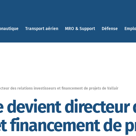
onautique
Transport aérien
MRO & Support
Défense
Emplo
teur des relations investisseurs et financement de projets de Vallair
devient directeur 
et financement de p