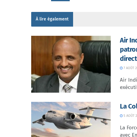
À lire également
Air I
patro
direc
7 AOÛT 2
Air In
exécuti
La Co
5 AOÛT 2
La Forc
avec Em