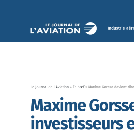
Industrie aér
Le Journal de l'Aviation
»
En bref
»
Maxime Gorsse devient direc
Maxime Gorsse 
investisseurs 