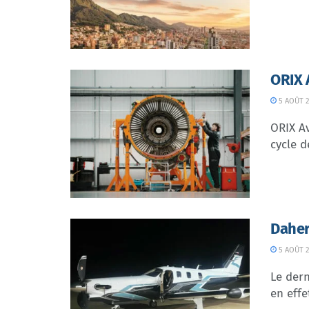
ORIX 
5 AOÛT 2
ORIX Av
cycle d
Daher
5 AOÛT 2
Le dern
en effe