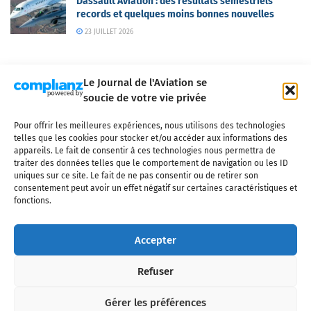
Dassault Aviation : des résultats semestriels
records et quelques moins bonnes nouvelles
23 JUILLET 2026
Le Journal de l'Aviation se
soucie de votre vie privée
Pour offrir les meilleures expériences, nous utilisons des technologies
Qui sommes-nous ?
Nous contacter
Partenaires
telles que les cookies pour stocker et/ou accéder aux informations des
Mentions légales
CGV
Politique de confidentialité
Cookies
appareils. Le fait de consentir à ces technologies nous permettra de
traiter des données telles que le comportement de navigation ou les ID
uniques sur ce site. Le fait de ne pas consentir ou de retirer son
consentement peut avoir un effet négatif sur certaines caractéristiques et
fonctions.
Copyright © 2025 LE JOURNAL DE L'AVIATION
- tous droits réservés - Le
Journal de l'Aviation, média français de référence couvrant l'actualité de
Accepter
l'industrie aéronautique, l'aviation commerciale, l'aviation d'affaires, les
services MRO et après-vente, le financement et la location d'aéronefs
Refuser
civils, l'aéronautique de défense et l'industrie spatiale. Toute reproduction,
totale ou partielle et sous quelque forme ou support que ce soit, est
interdite sans autorisation écrite spécifique du Journal de l’Aviation.
Gérer les préférences