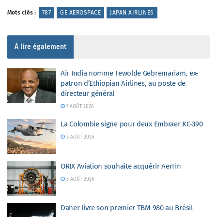
Mots clés :
787
GE AEROSPACE
JAPAN AIRLINES
À lire également
Air India nomme Tewolde Gebremariam, ex-
patron d’Ethiopian Airlines, au poste de
directeur général
7 AOÛT 2026
La Colombie signe pour deux Embraer KC-390
5 AOÛT 2026
ORIX Aviation souhaite acquérir AerFin
5 AOÛT 2026
Daher livre son premier TBM 980 au Brésil