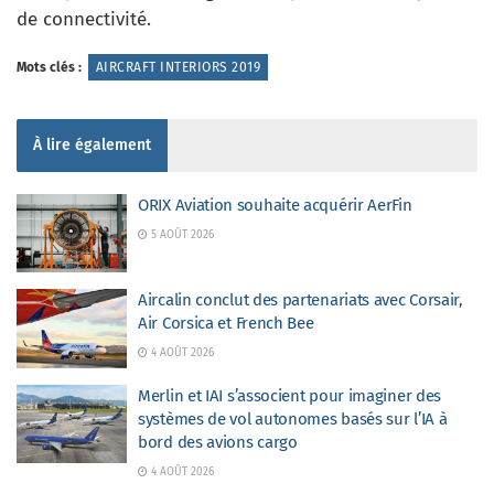
de connectivité.
Mots clés :
AIRCRAFT INTERIORS 2019
À lire également
ORIX Aviation souhaite acquérir AerFin
5 AOÛT 2026
Aircalin conclut des partenariats avec Corsair,
Air Corsica et French Bee
4 AOÛT 2026
Merlin et IAI s’associent pour imaginer des
systèmes de vol autonomes basés sur l’IA à
bord des avions cargo
4 AOÛT 2026