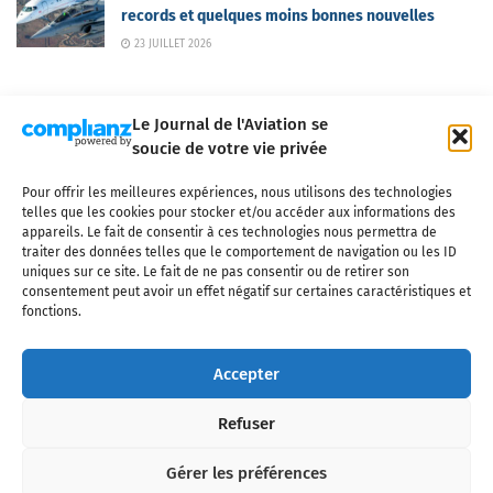
records et quelques moins bonnes nouvelles
23 JUILLET 2026
Le Journal de l'Aviation se
soucie de votre vie privée
Pour offrir les meilleures expériences, nous utilisons des technologies
Qui sommes-nous ?
Nous contacter
Partenaires
telles que les cookies pour stocker et/ou accéder aux informations des
Mentions légales
CGV
Politique de confidentialité
Cookies
appareils. Le fait de consentir à ces technologies nous permettra de
traiter des données telles que le comportement de navigation ou les ID
uniques sur ce site. Le fait de ne pas consentir ou de retirer son
consentement peut avoir un effet négatif sur certaines caractéristiques et
fonctions.
Copyright © 2025 LE JOURNAL DE L'AVIATION
- tous droits réservés - Le
Journal de l'Aviation, média français de référence couvrant l'actualité de
Accepter
l'industrie aéronautique, l'aviation commerciale, l'aviation d'affaires, les
services MRO et après-vente, le financement et la location d'aéronefs
Refuser
civils, l'aéronautique de défense et l'industrie spatiale. Toute reproduction,
totale ou partielle et sous quelque forme ou support que ce soit, est
interdite sans autorisation écrite spécifique du Journal de l’Aviation.
Gérer les préférences