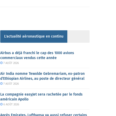
L'actualité aéronautique en continu
Airbus a déjà franchi le cap des 1000 avions
commerciaux vendus cette année
7 AOÛT 2026
Air India nomme Tewolde Gebremariam, ex-patron
d’Ethiopian Airlines, au poste de directeur général
7 AOÛT 2026
La compagnie easyJet sera rachetée par le fonds
américain Apollo
6 AOÛT 2026
Après Emirates, Lufthansa va aussi refuser certains