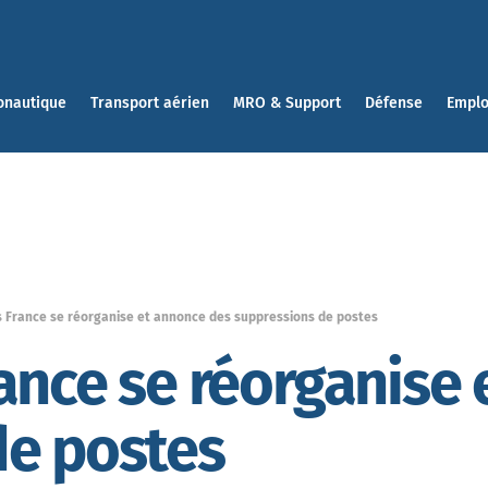
onautique
Transport aérien
MRO & Support
Défense
Emplo
s France se réorganise et annonce des suppressions de postes
ance se réorganise
de postes