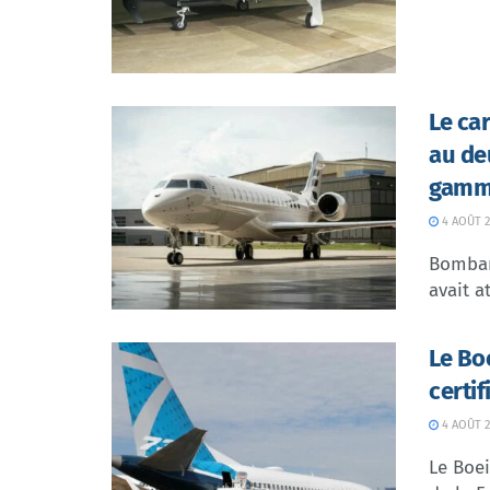
Le ca
au de
gamme
4 AOÛT 2
Bombar
avait at
Le Bo
certi
4 AOÛT 2
Le Boei