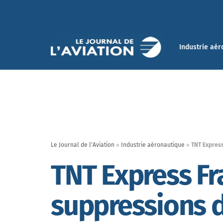
Industrie aér
Le Journal de l'Aviation
»
Industrie aéronautique
»
TNT Expres
TNT Express Fr
suppressions 