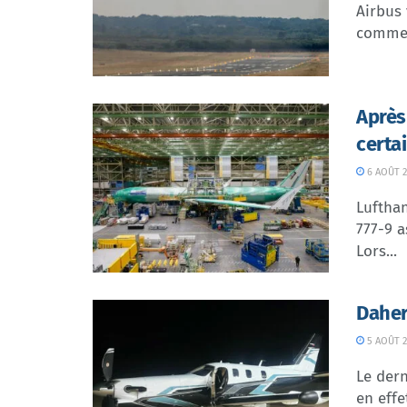
Airbus 
commer
Après
certa
6 AOÛT 2
Lufthan
777-9 a
Lors...
Daher
5 AOÛT 2
Le dern
en effe