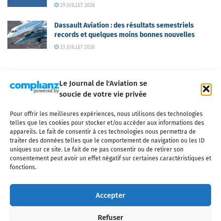
29 JUILLET 2026
Dassault Aviation : des résultats semestriels
records et quelques moins bonnes nouvelles
23 JUILLET 2026
Le Journal de l'Aviation se
soucie de votre vie privée
Pour offrir les meilleures expériences, nous utilisons des technologies
Qui sommes-nous ?
Nous contacter
Partenaires
telles que les cookies pour stocker et/ou accéder aux informations des
Mentions légales
CGV
Politique de confidentialité
Cookies
appareils. Le fait de consentir à ces technologies nous permettra de
traiter des données telles que le comportement de navigation ou les ID
uniques sur ce site. Le fait de ne pas consentir ou de retirer son
consentement peut avoir un effet négatif sur certaines caractéristiques et
fonctions.
Copyright © 2025 LE JOURNAL DE L'AVIATION
- tous droits réservés - Le
Journal de l'Aviation, média français de référence couvrant l'actualité de
Accepter
l'industrie aéronautique, l'aviation commerciale, l'aviation d'affaires, les
services MRO et après-vente, le financement et la location d'aéronefs
Refuser
civils, l'aéronautique de défense et l'industrie spatiale. Toute reproduction,