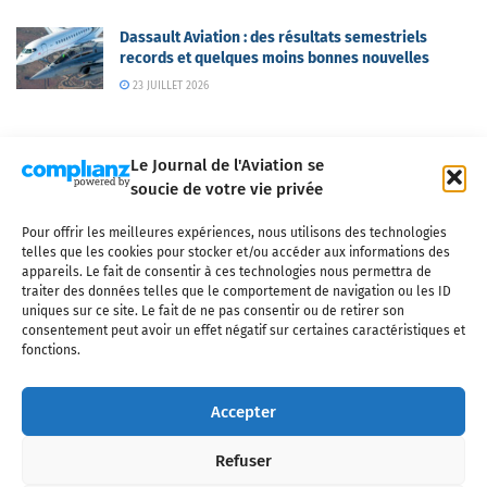
Dassault Aviation : des résultats semestriels
records et quelques moins bonnes nouvelles
23 JUILLET 2026
Le Journal de l'Aviation se
soucie de votre vie privée
Pour offrir les meilleures expériences, nous utilisons des technologies
Qui sommes-nous ?
Nous contacter
Partenaires
telles que les cookies pour stocker et/ou accéder aux informations des
Mentions légales
CGV
Politique de confidentialité
Cookies
appareils. Le fait de consentir à ces technologies nous permettra de
traiter des données telles que le comportement de navigation ou les ID
uniques sur ce site. Le fait de ne pas consentir ou de retirer son
consentement peut avoir un effet négatif sur certaines caractéristiques et
fonctions.
Copyright © 2025 LE JOURNAL DE L'AVIATION
- tous droits réservés - Le
Journal de l'Aviation, média français de référence couvrant l'actualité de
Accepter
l'industrie aéronautique, l'aviation commerciale, l'aviation d'affaires, les
services MRO et après-vente, le financement et la location d'aéronefs
Refuser
civils, l'aéronautique de défense et l'industrie spatiale. Toute reproduction,
totale ou partielle et sous quelque forme ou support que ce soit, est