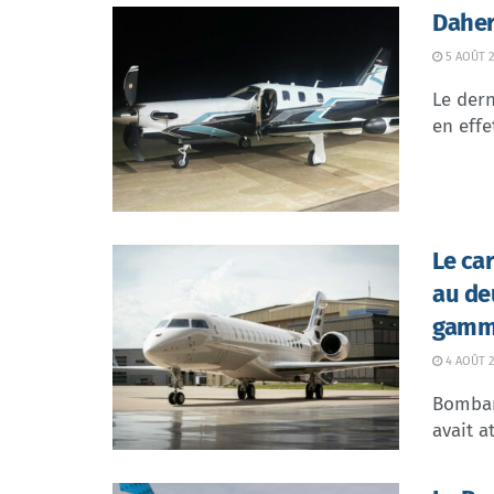
Daher
5 AOÛT 2
Le dern
en effe
Le ca
au de
gamme
4 AOÛT 2
Bombar
avait at