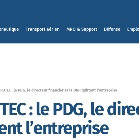
onautique
Transport aérien
MRO & Support
Défense
Emplo
OTEC : le PDG, le directeur financier et le DRH quittent l’entreprise
C : le PDG, le dire
ent l’entreprise