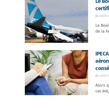
Le Bo
certi
4 AOÛT 2
Le Boei
de la F
IPECA 
aéron
consé
4 AOÛT 2
Alors q
cet été