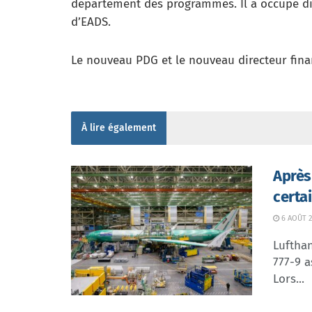
département des programmes. Il a occupé div
d’EADS.
Le nouveau PDG et le nouveau directeur fi
À lire également
Après
certa
6 AOÛT 2
Lufthan
777-9 a
Lors...