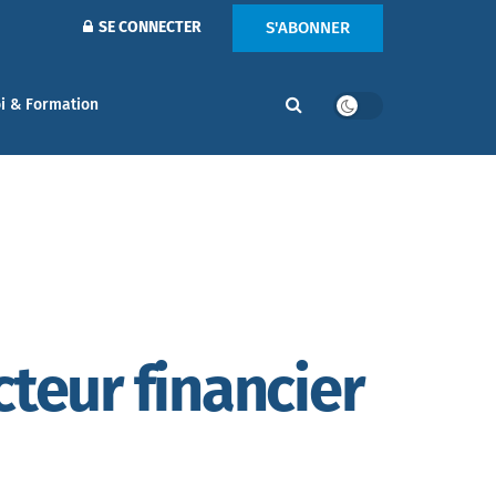
S'ABONNER
SE CONNECTER
i & Formation
cteur financier