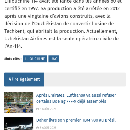
L’Iliouchine 114 avait été lancé dans les années 80 et
certifié en 1997. Sa production a été arrêtée en 2012
après une vingtaine d’avions construits, avec la
décision de l’Ouzbékistan de convertir l’usine de
Tachkent, qui abritait la production. Actuellement,
Uzbekistan Airlines est la seule opératrice civile de
l’An-114.
Mots clés :
ILIOUCHINE
UAC
À lire également
Après Emirates, Lufthansa va aussi refuser
certains Boeing 777-9 déjà assemblés
6 AOÛT 2026
Daher livre son premier TBM 980 au Brésil
5 AOÛT 2026