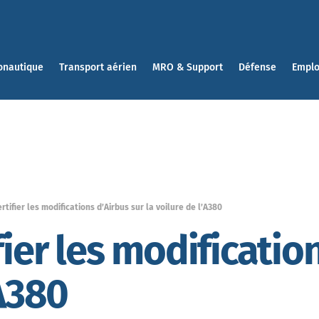
onautique
Transport aérien
MRO & Support
Défense
Emplo
rtifier les modifications d’Airbus sur la voilure de l’A380
fier les modificatio
’A380