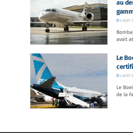
au de
gamme
4 AOÛT 2
Bombar
avait at
Le Bo
certi
4 AOÛT 2
Le Boei
de la F