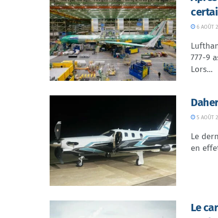
certa
6 AOÛT 2
Lufthan
777-9 a
Lors...
Daher
5 AOÛT 2
Le dern
en effe
Le ca