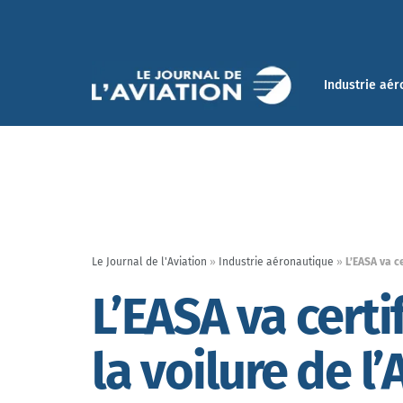
Industrie aér
Le Journal de l'Aviation
»
Industrie aéronautique
»
L’EASA va ce
L’EASA va certi
la voilure de l