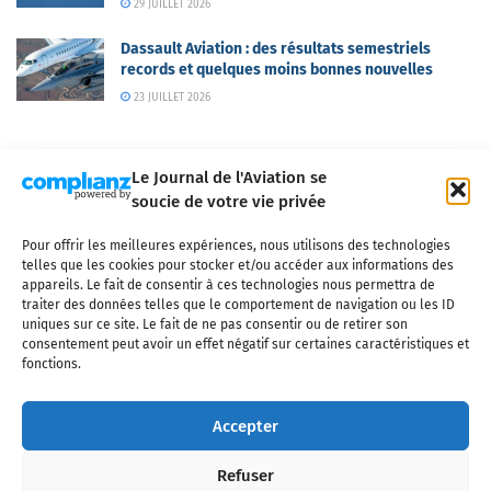
29 JUILLET 2026
Dassault Aviation : des résultats semestriels
records et quelques moins bonnes nouvelles
23 JUILLET 2026
Le Journal de l'Aviation se
soucie de votre vie privée
Pour offrir les meilleures expériences, nous utilisons des technologies
Qui sommes-nous ?
Nous contacter
Partenaires
telles que les cookies pour stocker et/ou accéder aux informations des
Mentions légales
CGV
Politique de confidentialité
Cookies
appareils. Le fait de consentir à ces technologies nous permettra de
traiter des données telles que le comportement de navigation ou les ID
uniques sur ce site. Le fait de ne pas consentir ou de retirer son
consentement peut avoir un effet négatif sur certaines caractéristiques et
fonctions.
Copyright © 2025 LE JOURNAL DE L'AVIATION
- tous droits réservés - Le
Journal de l'Aviation, média français de référence couvrant l'actualité de
Accepter
l'industrie aéronautique, l'aviation commerciale, l'aviation d'affaires, les
services MRO et après-vente, le financement et la location d'aéronefs
Refuser
civils, l'aéronautique de défense et l'industrie spatiale. Toute reproduction,