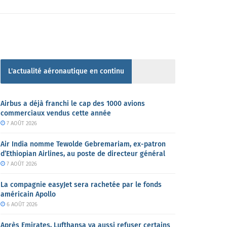
L'actualité aéronautique en continu
Airbus a déjà franchi le cap des 1000 avions
commerciaux vendus cette année
7 AOÛT 2026
Air India nomme Tewolde Gebremariam, ex-patron
d’Ethiopian Airlines, au poste de directeur général
7 AOÛT 2026
La compagnie easyJet sera rachetée par le fonds
américain Apollo
6 AOÛT 2026
Après Emirates, Lufthansa va aussi refuser certains