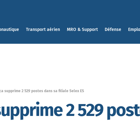
onautique
Transport aérien
MRO & Support
Défense
Emplo
a supprime 2 529 postes dans sa filiale Selex ES
upprime 2 529 post