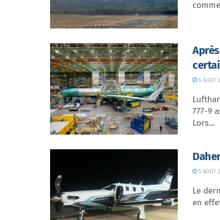
commer
Après
certa
6 AOÛT 2
Lufthan
777-9 a
Lors...
Daher
5 AOÛT 2
Le dern
en effe