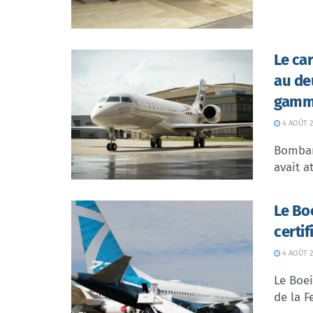
Le ca
au de
gamme
4 AOÛT 2
Bombar
avait at
Le Bo
certi
4 AOÛT 2
Le Boei
de la F