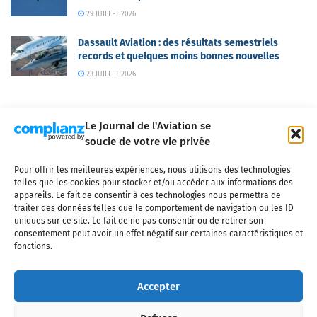
29 JUILLET 2026
Dassault Aviation : des résultats semestriels
records et quelques moins bonnes nouvelles
23 JUILLET 2026
Le Journal de l'Aviation se
soucie de votre vie privée
Pour offrir les meilleures expériences, nous utilisons des technologies
Qui sommes-nous ?
Nous contacter
Partenaires
telles que les cookies pour stocker et/ou accéder aux informations des
Mentions légales
CGV
Politique de confidentialité
Cookies
appareils. Le fait de consentir à ces technologies nous permettra de
traiter des données telles que le comportement de navigation ou les ID
uniques sur ce site. Le fait de ne pas consentir ou de retirer son
consentement peut avoir un effet négatif sur certaines caractéristiques et
fonctions.
Copyright © 2025 LE JOURNAL DE L'AVIATION
- tous droits réservés - Le
Journal de l'Aviation, média français de référence couvrant l'actualité de
Accepter
l'industrie aéronautique, l'aviation commerciale, l'aviation d'affaires, les
services MRO et après-vente, le financement et la location d'aéronefs