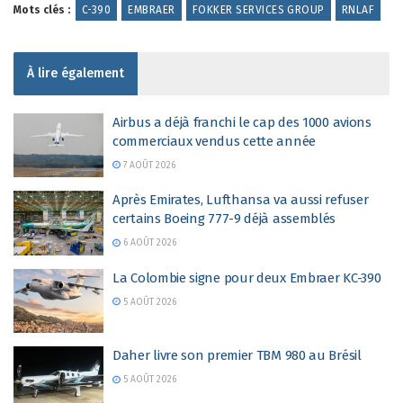
Mots clés :
C-390
EMBRAER
FOKKER SERVICES GROUP
RNLAF
À lire également
Airbus a déjà franchi le cap des 1000 avions
commerciaux vendus cette année
7 AOÛT 2026
Après Emirates, Lufthansa va aussi refuser
certains Boeing 777-9 déjà assemblés
6 AOÛT 2026
La Colombie signe pour deux Embraer KC-390
5 AOÛT 2026
Daher livre son premier TBM 980 au Brésil
5 AOÛT 2026