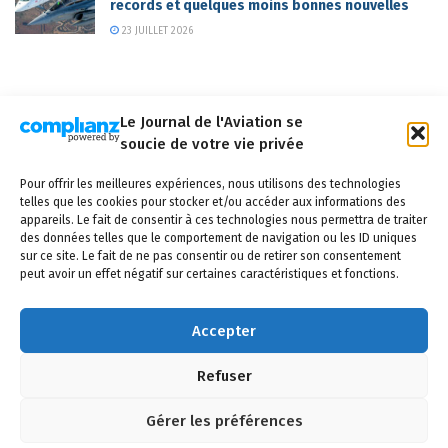
records et quelques moins bonnes nouvelles
23 JUILLET 2026
Le Journal de l'Aviation se
soucie de votre vie privée
Qui sommes-nous ?
Nous contacter
Partenaires
Pour offrir les meilleures expériences, nous utilisons des technologies
Mentions légales
CGV
Politique de confidentialité
Cookies
telles que les cookies pour stocker et/ou accéder aux informations des
appareils. Le fait de consentir à ces technologies nous permettra de traiter
des données telles que le comportement de navigation ou les ID uniques
sur ce site. Le fait de ne pas consentir ou de retirer son consentement
peut avoir un effet négatif sur certaines caractéristiques et fonctions.
Copyright © 2025 LE JOURNAL DE L'AVIATION
- tous droits réservés - Le
Journal de l'Aviation, média français de référence couvrant l'actualité de
Accepter
l'industrie aéronautique, l'aviation commerciale, l'aviation d'affaires, les
services MRO et après-vente, le financement et la location d'aéronefs civils,
Refuser
l'aéronautique de défense et l'industrie spatiale. Toute reproduction, totale
ou partielle et sous quelque forme ou support que ce soit, est interdite sans
autorisation écrite spécifique du Journal de l’Aviation.
Gérer les préférences