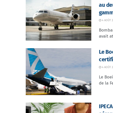
au de
gamme
4 AOÛT 2
Bombar
avait at
Le Bo
certi
4 AOÛT 2
Le Boei
de la F
IPECA 