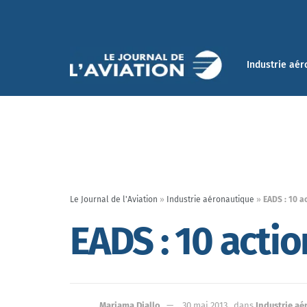
Industrie aér
Le Journal de l'Aviation
»
Industrie aéronautique
»
EADS : 10 a
EADS : 10 actio
Mariama Diallo
30 mai 2013
dans
Industrie aé