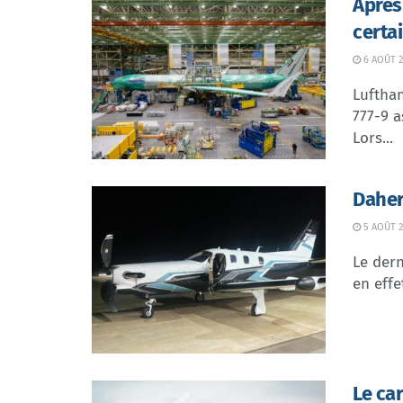
Après
certa
6 AOÛT 2
Lufthan
777-9 a
Lors...
Daher
5 AOÛT 2
Le dern
en effe
Le ca