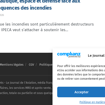
autique, espace et défense face aux
quences des incendies
026
ue les incendies sont particulièrement destructeurs
, IPECA veut s’attacher à soutenir les...
Le Journal
Mentions légales
CGV
Politique de confidentialité
Cookies
Pour offrir les meilleures expérience
et/ou accéder aux informations des a
des données telles que le comporteme
ou de retirer son consentement peut a
vés - Le Journal de l'Aviation, média français de référence couvrant l'actualité de
ffaires, les services MRO et après-vente, le financement et la location d'aéronefs c
Accepter
uction, totale ou partielle et sous quelque forme ou support que ce soit, est inter
Politique en matièr