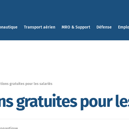
onautique
Transport aérien
MRO & Support
Défense
Emplo
ctions gratuites pour les salariés
ns gratuites pour le
ronautique