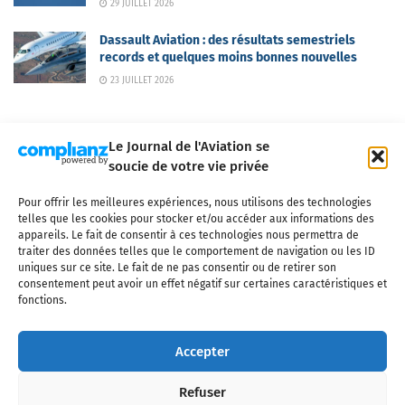
29 JUILLET 2026
Dassault Aviation : des résultats semestriels
records et quelques moins bonnes nouvelles
23 JUILLET 2026
Le Journal de l'Aviation se
soucie de votre vie privée
Pour offrir les meilleures expériences, nous utilisons des technologies
Qui sommes-nous ?
Nous contacter
Partenaires
telles que les cookies pour stocker et/ou accéder aux informations des
Mentions légales
CGV
Politique de confidentialité
Cookies
appareils. Le fait de consentir à ces technologies nous permettra de
traiter des données telles que le comportement de navigation ou les ID
uniques sur ce site. Le fait de ne pas consentir ou de retirer son
consentement peut avoir un effet négatif sur certaines caractéristiques et
fonctions.
Copyright © 2025 LE JOURNAL DE L'AVIATION
- tous droits réservés - Le
Journal de l'Aviation, média français de référence couvrant l'actualité de
Accepter
l'industrie aéronautique, l'aviation commerciale, l'aviation d'affaires, les
services MRO et après-vente, le financement et la location d'aéronefs
Refuser
civils, l'aéronautique de défense et l'industrie spatiale. Toute reproduction,