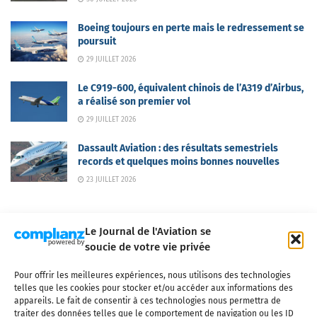
Boeing toujours en perte mais le redressement se
poursuit
29 JUILLET 2026
Le C919-600, équivalent chinois de l’A319 d’Airbus,
a réalisé son premier vol
29 JUILLET 2026
Dassault Aviation : des résultats semestriels
records et quelques moins bonnes nouvelles
23 JUILLET 2026
Le Journal de l'Aviation se
soucie de votre vie privée
Pour offrir les meilleures expériences, nous utilisons des technologies
Qui sommes-nous ?
Nous contacter
Partenaires
telles que les cookies pour stocker et/ou accéder aux informations des
Mentions légales
CGV
Politique de confidentialité
Cookies
appareils. Le fait de consentir à ces technologies nous permettra de
traiter des données telles que le comportement de navigation ou les ID