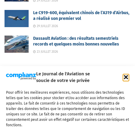
29 JUILLET 2026
Le C919-600, équivalent chinois de l’A319 d’Airbus,
a réalisé son premier vol
29 JUILLET 2026
Dassault Aviation : des résultats semestriels
records et quelques moins bonnes nouvelles
23 JUILLET 2026
Le Journal de l'Aviation se
soucie de votre vie privée
Pour offrir les meilleures expériences, nous utilisons des technologies
Qui sommes-nous ?
Nous contacter
Partenaires
telles que les cookies pour stocker et/ou accéder aux informations des
Mentions légales
CGV
Politique de confidentialité
Cookies
appareils. Le fait de consentir à ces technologies nous permettra de
traiter des données telles que le comportement de navigation ou les ID
uniques sur ce site. Le fait de ne pas consentir ou de retirer son
consentement peut avoir un effet négatif sur certaines caractéristiques et
fonctions.
Copyright © 2025 LE JOURNAL DE L'AVIATION
- tous droits réservés - Le