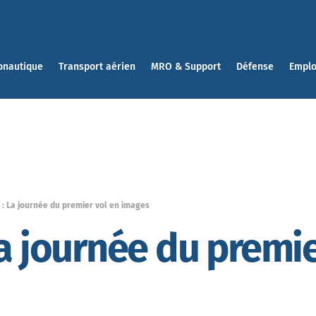
onautique
Transport aérien
MRO & Support
Défense
Emplo
 : La journée du premier vol en images
La journée du premie