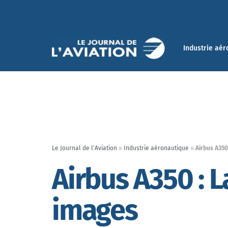
Industrie aér
Le Journal de l'Aviation
»
Industrie aéronautique
»
Airbus A350
Airbus A350 : 
images