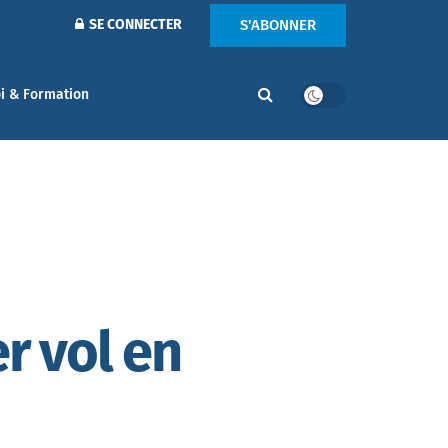
S'ABONNER
SE CONNECTER
i & Formation
r vol en