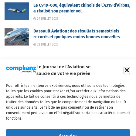
Le C919-600, équivalent chinois de l’A319 d’Airbus,
a réalisé son premier vol
29 JUILLET 2026
Dassault Aviation : des résultats semestriels
records et quelques moins bonnes nouvelles
23 JUILLET 2026
Le Journal de l'Aviation se
soucie de votre vie privée
Pour offrir les meilleures expériences, nous utilisons des technologies
Qui sommes-nous ?
Nous contacter
Partenaires
telles que les cookies pour stocker et/ou accéder aux informations des
Mentions légales
CGV
Politique de confidentialité
Cookies
appareils. Le fait de consentir à ces technologies nous permettra de
traiter des données telles que le comportement de navigation ou les ID
uniques sur ce site. Le fait de ne pas consentir ou de retirer son
consentement peut avoir un effet négatif sur certaines caractéristiques et
fonctions.
Copyright © 2025 LE JOURNAL DE L'AVIATION
- tous droits réservés - Le
Journal de l'Aviation, média français de référence couvrant l'actualité de
Accepter