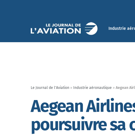
Industrie aér
Le Journal de l'Aviation
»
Industrie aéronautique
»
Aegean Airl
Aegean Airline
poursuivre sa 