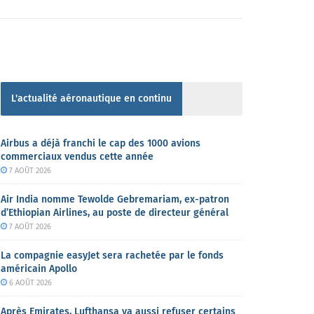
L'actualité aéronautique en continu
Airbus a déjà franchi le cap des 1000 avions
commerciaux vendus cette année
7 AOÛT 2026
Air India nomme Tewolde Gebremariam, ex-patron
d’Ethiopian Airlines, au poste de directeur général
7 AOÛT 2026
La compagnie easyJet sera rachetée par le fonds
américain Apollo
6 AOÛT 2026
Après Emirates, Lufthansa va aussi refuser certains