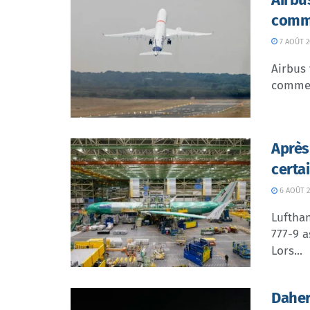
comme
7 AOÛT 2
Airbus 
commer
Après
certa
6 AOÛT 2
Lufthan
777-9 a
Lors...
Daher