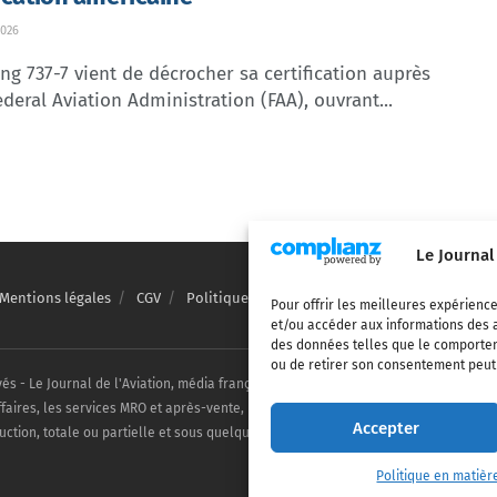
026
ng 737-7 vient de décrocher sa certification auprès
ederal Aviation Administration (FAA), ouvrant...
Le Journal
Mentions légales
CGV
Politique de confidentialité
Cookies
Pour offrir les meilleures expérience
et/ou accéder aux informations des a
des données telles que le comporteme
ou de retirer son consentement peut a
vés - Le Journal de l'Aviation, média français de référence couvrant l'actualité de
ffaires, les services MRO et après-vente, le financement et la location d'aéronefs c
Accepter
uction, totale ou partielle et sous quelque forme ou support que ce soit, est inter
Politique en matièr