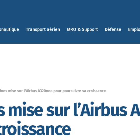
onautique
Transport aérien
MRO & Support
Défense
Emplo
ines mise sur l’Airbus A320neo pour poursuivre sa croissance
s mise sur l’Airbus
croissance