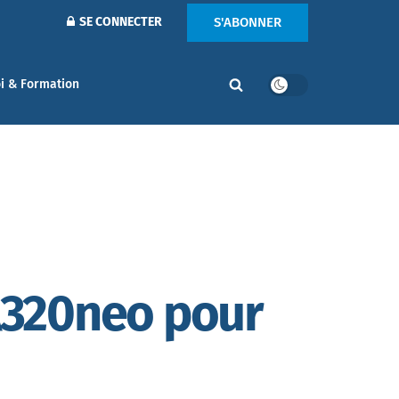
S'ABONNER
SE CONNECTER
i & Formation
 A320neo pour