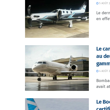
5 AOÛT 2
Le dern
en effe
Le ca
au de
gamme
4 AOÛT 2
Bombar
avait at
Le Bo
certi