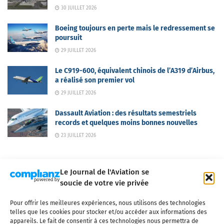
30 JUILLET 2026
Boeing toujours en perte mais le redressement se
poursuit
29 JUILLET 2026
Le C919-600, équivalent chinois de l’A319 d’Airbus,
a réalisé son premier vol
29 JUILLET 2026
Dassault Aviation : des résultats semestriels
records et quelques moins bonnes nouvelles
23 JUILLET 2026
Le Journal de l'Aviation se
soucie de votre vie privée
Pour offrir les meilleures expériences, nous utilisons des technologies
Qui sommes-nous ?
Nous contacter
Partenaires
telles que les cookies pour stocker et/ou accéder aux informations des
Mentions légales
CGV
Politique de confidentialité
Cookies
appareils. Le fait de consentir à ces technologies nous permettra de