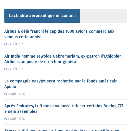
L'actualité aéronautique en continu
Airbus a déjà franchi le cap des 1000 avions commerciaux
vendus cette année
7 AOÛT 2026
Air India nomme Tewolde Gebremariam, ex-patron d’Ethiopian
Airlines, au poste de directeur général
7 AOÛT 2026
La compagnie easyJet sera rachetée par le fonds américain
Apollo
6 AOÛT 2026
Après Emirates, Lufthansa va aussi refuser certains Boeing 777-
9 déjà assemblés
6 AOÛT 2026
Brussels Airlines renonce à une partie de ses capacités pour