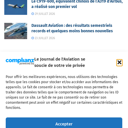
Le C919-600, équivalent chinois de l’A319 d’Airbus,
a réalisé son premier vol
29 JUILLET 2026
Dassault Aviation : des résultats semestriels
records et quelques moins bonnes nouvelles
23 JUILLET 2026
Le Journal de l'Aviation se
soucie de votre vie privée
Pour offrir les meilleures expériences, nous utilisons des technologies
Qui sommes-nous ?
Nous contacter
Partenaires
telles que les cookies pour stocker et/ou accéder aux informations des
Mentions légales
CGV
Politique de confidentialité
Cookies
appareils. Le fait de consentir à ces technologies nous permettra de
traiter des données telles que le comportement de navigation ou les ID
uniques sur ce site. Le fait de ne pas consentir ou de retirer son
consentement peut avoir un effet négatif sur certaines caractéristiques et
fonctions.
Copyright © 2025 LE JOURNAL DE L'AVIATION
- tous droits réservés - Le
Journal de l'Aviation, média français de référence couvrant l'actualité de
Accepter
l'industrie aéronautique, l'aviation commerciale, l'aviation d'affaires, les