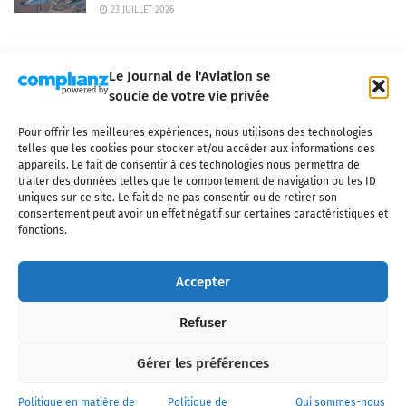
23 JUILLET 2026
Le Journal de l'Aviation se
soucie de votre vie privée
Pour offrir les meilleures expériences, nous utilisons des technologies
Qui sommes-nous ?
Nous contacter
Partenaires
telles que les cookies pour stocker et/ou accéder aux informations des
Mentions légales
CGV
Politique de confidentialité
Cookies
appareils. Le fait de consentir à ces technologies nous permettra de
traiter des données telles que le comportement de navigation ou les ID
uniques sur ce site. Le fait de ne pas consentir ou de retirer son
consentement peut avoir un effet négatif sur certaines caractéristiques et
fonctions.
Copyright © 2025 LE JOURNAL DE L'AVIATION
- tous droits réservés - Le
Journal de l'Aviation, média français de référence couvrant l'actualité de
Accepter
l'industrie aéronautique, l'aviation commerciale, l'aviation d'affaires, les
services MRO et après-vente, le financement et la location d'aéronefs
Refuser
civils, l'aéronautique de défense et l'industrie spatiale. Toute reproduction,
totale ou partielle et sous quelque forme ou support que ce soit, est
interdite sans autorisation écrite spécifique du Journal de l’Aviation.
Gérer les préférences
Politique en matière de
Politique de
Qui sommes-nous