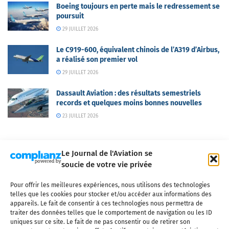
Boeing toujours en perte mais le redressement se
poursuit
29 JUILLET 2026
Le C919-600, équivalent chinois de l’A319 d’Airbus,
a réalisé son premier vol
29 JUILLET 2026
Dassault Aviation : des résultats semestriels
records et quelques moins bonnes nouvelles
23 JUILLET 2026
Le Journal de l'Aviation se
soucie de votre vie privée
Pour offrir les meilleures expériences, nous utilisons des technologies
Qui sommes-nous ?
Nous contacter
Partenaires
telles que les cookies pour stocker et/ou accéder aux informations des
Mentions légales
CGV
Politique de confidentialité
Cookies
appareils. Le fait de consentir à ces technologies nous permettra de
traiter des données telles que le comportement de navigation ou les ID
uniques sur ce site. Le fait de ne pas consentir ou de retirer son