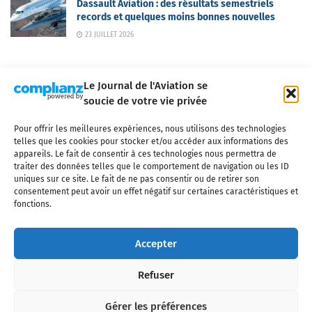
Dassault Aviation : des résultats semestriels
records et quelques moins bonnes nouvelles
23 JUILLET 2026
Le Journal de l'Aviation se
soucie de votre vie privée
Pour offrir les meilleures expériences, nous utilisons des technologies
Qui sommes-nous ?
Nous contacter
Partenaires
telles que les cookies pour stocker et/ou accéder aux informations des
Mentions légales
CGV
Politique de confidentialité
Cookies
appareils. Le fait de consentir à ces technologies nous permettra de
traiter des données telles que le comportement de navigation ou les ID
uniques sur ce site. Le fait de ne pas consentir ou de retirer son
consentement peut avoir un effet négatif sur certaines caractéristiques et
fonctions.
Copyright © 2025 LE JOURNAL DE L'AVIATION
- tous droits réservés - Le
Journal de l'Aviation, média français de référence couvrant l'actualité de
Accepter
l'industrie aéronautique, l'aviation commerciale, l'aviation d'affaires, les
services MRO et après-vente, le financement et la location d'aéronefs
Refuser
civils, l'aéronautique de défense et l'industrie spatiale. Toute reproduction,
totale ou partielle et sous quelque forme ou support que ce soit, est
interdite sans autorisation écrite spécifique du Journal de l’Aviation.
Gérer les préférences