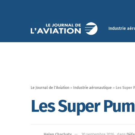
Industrie aér
Le Journal de l'Aviation
»
Industrie aéronautique
»
Les Super P
Les Super Puma
Helen Chachaty
30 septembre 2016
dans
Défe