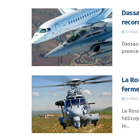
Dassa
recor
23 JUILLE
Dassaul
premier
La Ro
ferme
21 JUILLE
La Rou
hélicop
le...