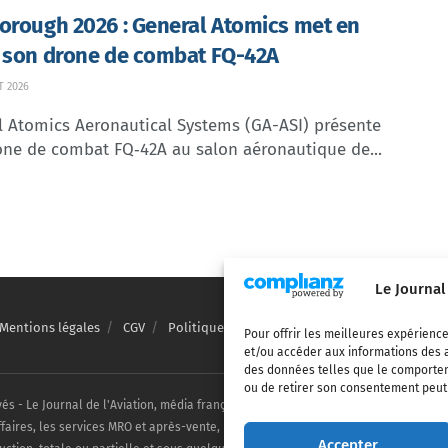
orough 2026 : General Atomics met en
 son drone de combat FQ-42A
T 2026
l Atomics Aeronautical Systems (GA-ASI) présente
one de combat FQ‑42A au salon aéronautique de...
Le Journal
Mentions légales
CGV
Politique de confidentialité
Cookies
Pour offrir les meilleures expérience
et/ou accéder aux informations des a
des données telles que le comporteme
ou de retirer son consentement peut a
vés - Le Journal de l'Aviation, média français de référence couvrant l'actualité de
ffaires, les services MRO et après-vente, le financement et la location d'aéronefs c
Accepter