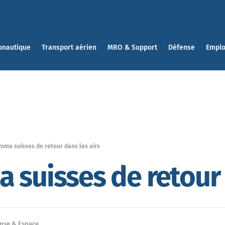
onautique
Transport aérien
MRO & Support
Défense
Emplo
uma suisses de retour dans les airs
 suisses de retour 
nse & Espace