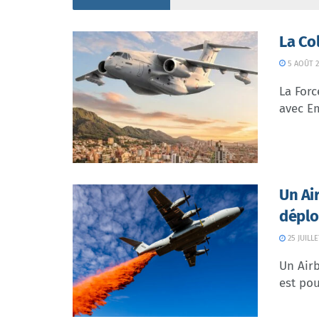
La Co
5 AOÛT 2
La Forc
avec Em
Un Ai
déplo
25 JUILLE
Un Airb
est pou