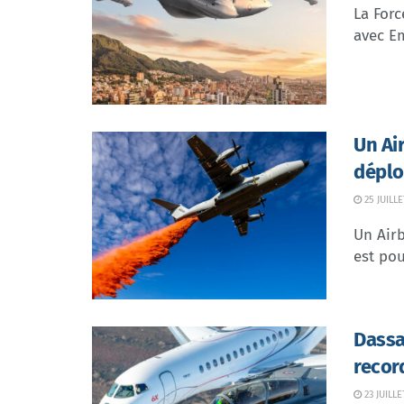
La Forc
avec Em
Un Ai
déplo
25 JUILLE
Un Airb
est pou
Dassa
recor
23 JUILLE