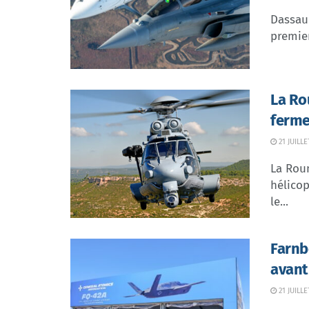
Dassaul
premier
La Ro
ferme
21 JUILLE
La Rou
hélicop
le...
Farnb
avant
21 JUILLE