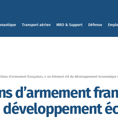
onautique
Transport aérien
MRO & Support
Défense
Emplo
ations d’armement françaises, « un élément clé du développement économique 
ns d’armement fran
u développement é