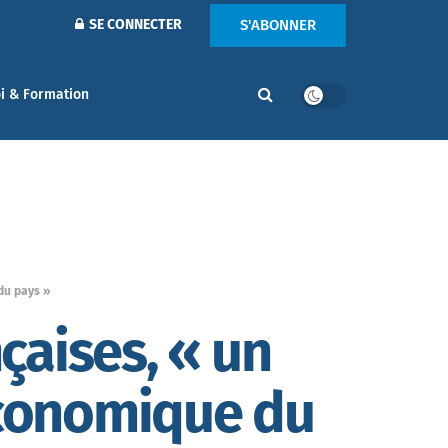
S'ABONNER
SE CONNECTER
i & Formation
du pays »
çaises, « un
conomique du