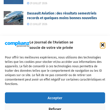
29 JUILLET 2026
Dassault Aviation : des résultats semestriels
records et quelques moins bonnes nouvelles
23 JUILLET 2026
Le Journal de l'Aviation se
soucie de votre vie privée
Pour offrir les meilleures expériences, nous utilisons des technologies
Qui sommes-nous ?
Nous contacter
Partenaires
telles que les cookies pour stocker et/ou accéder aux informations des
Mentions légales
CGV
Politique de confidentialité
Cookies
appareils. Le fait de consentir à ces technologies nous permettra de
traiter des données telles que le comportement de navigation ou les ID
uniques sur ce site. Le fait de ne pas consentir ou de retirer son
consentement peut avoir un effet négatif sur certaines caractéristiques et
fonctions.
Copyright © 2025 LE JOURNAL DE L'AVIATION
- tous droits réservés - Le
Journal de l'Aviation, média français de référence couvrant l'actualité de
Accepter
l'industrie aéronautique, l'aviation commerciale, l'aviation d'affaires, les
services MRO et après-vente, le financement et la location d'aéronefs
Refuser
civils, l'aéronautique de défense et l'industrie spatiale. Toute reproduction,