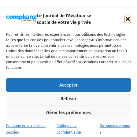
Le Journal de l'Aviation se
soucie de votre vie privée
Pour offrir les meilleures expériences, nous utilisons des technologies
Qui sommes-nous ?
Nous contacter
Partenaires
telles que les cookies pour stocker et/ou accéder aux informations des
Mentions légales
CGV
Politique de confidentialité
Cookies
appareils. Le fait de consentir à ces technologies nous permettra de
traiter des données telles que le comportement de navigation ou les ID
uniques sur ce site. Le fait de ne pas consentir ou de retirer son
consentement peut avoir un effet négatif sur certaines caractéristiques et
fonctions.
Copyright © 2025 LE JOURNAL DE L'AVIATION
- tous droits réservés - Le
Journal de l'Aviation, média français de référence couvrant l'actualité de
Accepter
l'industrie aéronautique, l'aviation commerciale, l'aviation d'affaires, les
services MRO et après-vente, le financement et la location d'aéronefs
Refuser
civils, l'aéronautique de défense et l'industrie spatiale. Toute reproduction,
totale ou partielle et sous quelque forme ou support que ce soit, est
interdite sans autorisation écrite spécifique du Journal de l’Aviation.
Gérer les préférences
Politique en matière de
Politique de
Qui sommes-nous
cookies
confidentialité
?