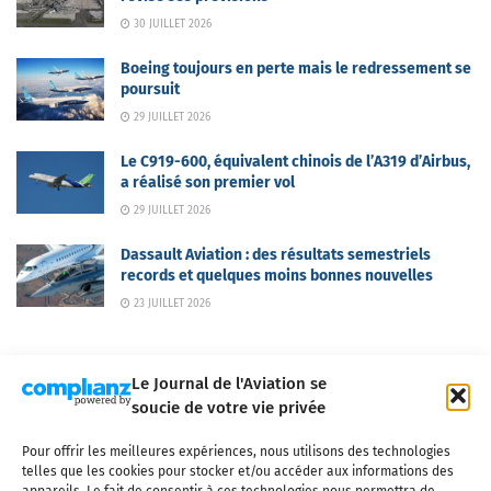
30 JUILLET 2026
Boeing toujours en perte mais le redressement se
poursuit
29 JUILLET 2026
Le C919-600, équivalent chinois de l’A319 d’Airbus,
a réalisé son premier vol
29 JUILLET 2026
Dassault Aviation : des résultats semestriels
records et quelques moins bonnes nouvelles
23 JUILLET 2026
Le Journal de l'Aviation se
soucie de votre vie privée
Pour offrir les meilleures expériences, nous utilisons des technologies
Qui sommes-nous ?
Nous contacter
Partenaires
telles que les cookies pour stocker et/ou accéder aux informations des
Mentions légales
CGV
Politique de confidentialité
Cookies