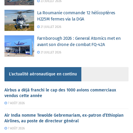
23 JUILLET 2026
La Roumanie commande 12 hélicoptères
H225M fermes via la DGA
21 JUILLET 2026
Farnborough 2026 : General Atomics met en
avant son drone de combat FQ-42A
21 JUILLET 2026
L'actualité aéronautique en continu
Airbus a déjà franchi le cap des 1000 avions commerciaux
vendus cette année
7 AOÛT 2026
Air India nomme Tewolde Gebremariam, ex-patron d’Ethiopian
Airlines, au poste de directeur général
7 AOÛT 2026