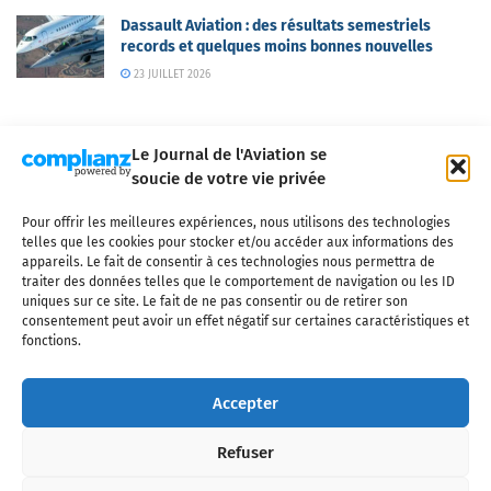
Dassault Aviation : des résultats semestriels
records et quelques moins bonnes nouvelles
23 JUILLET 2026
Le Journal de l'Aviation se
soucie de votre vie privée
Pour offrir les meilleures expériences, nous utilisons des technologies
Qui sommes-nous ?
Nous contacter
Partenaires
telles que les cookies pour stocker et/ou accéder aux informations des
Mentions légales
CGV
Politique de confidentialité
Cookies
appareils. Le fait de consentir à ces technologies nous permettra de
traiter des données telles que le comportement de navigation ou les ID
uniques sur ce site. Le fait de ne pas consentir ou de retirer son
consentement peut avoir un effet négatif sur certaines caractéristiques et
fonctions.
Copyright © 2025 LE JOURNAL DE L'AVIATION
- tous droits réservés - Le
Journal de l'Aviation, média français de référence couvrant l'actualité de
Accepter
l'industrie aéronautique, l'aviation commerciale, l'aviation d'affaires, les
services MRO et après-vente, le financement et la location d'aéronefs
Refuser
civils, l'aéronautique de défense et l'industrie spatiale. Toute reproduction,
totale ou partielle et sous quelque forme ou support que ce soit, est