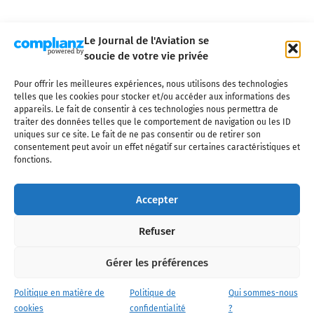
Le Journal de l'Aviation se
soucie de votre vie privée
Pour offrir les meilleures expériences, nous utilisons des technologies
Qui sommes-nous ?
Nous contacter
Partenaires
telles que les cookies pour stocker et/ou accéder aux informations des
Mentions légales
CGV
Politique de confidentialité
Cookies
appareils. Le fait de consentir à ces technologies nous permettra de
traiter des données telles que le comportement de navigation ou les ID
uniques sur ce site. Le fait de ne pas consentir ou de retirer son
consentement peut avoir un effet négatif sur certaines caractéristiques et
fonctions.
Copyright © 2025 LE JOURNAL DE L'AVIATION
- tous droits réservés - Le
Journal de l'Aviation, média français de référence couvrant l'actualité de
Accepter
l'industrie aéronautique, l'aviation commerciale, l'aviation d'affaires, les
services MRO et après-vente, le financement et la location d'aéronefs
Refuser
civils, l'aéronautique de défense et l'industrie spatiale. Toute reproduction,
totale ou partielle et sous quelque forme ou support que ce soit, est
interdite sans autorisation écrite spécifique du Journal de l’Aviation.
Gérer les préférences
Politique en matière de
Politique de
Qui sommes-nous
cookies
confidentialité
?