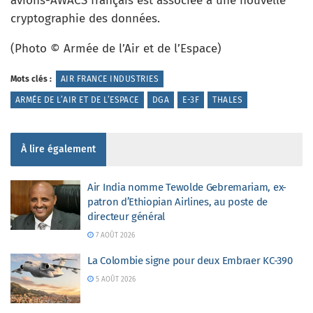
avions-AWACS français est associée à une nouvelle
cryptographie des données.
(Photo © Armée de l’Air et de l’Espace)
Mots clés :
AIR FRANCE INDUSTRIES
ARMÉE DE L’AIR ET DE L’ESPACE
DGA
E-3F
THALES
À lire également
Air India nomme Tewolde Gebremariam, ex-
patron d’Ethiopian Airlines, au poste de
directeur général
7 AOÛT 2026
La Colombie signe pour deux Embraer KC-390
5 AOÛT 2026