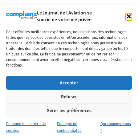
Le Journal de l'Aviation se
soucie de votre vie privée
Pour offrir les meilleures expériences, nous utilisons des technologies
Qui sommes-nous ?
Nous contacter
Partenaires
telles que les cookies pour stocker et/ou accéder aux informations des
Mentions légales
CGV
Politique de confidentialité
Cookies
appareils. Le fait de consentir à ces technologies nous permettra de
traiter des données telles que le comportement de navigation ou les ID
uniques sur ce site. Le fait de ne pas consentir ou de retirer son
consentement peut avoir un effet négatif sur certaines caractéristiques et
fonctions.
Copyright © 2025 LE JOURNAL DE L'AVIATION
- tous droits réservés - Le
Journal de l'Aviation, média français de référence couvrant l'actualité de
Accepter
l'industrie aéronautique, l'aviation commerciale, l'aviation d'affaires, les
services MRO et après-vente, le financement et la location d'aéronefs
Refuser
civils, l'aéronautique de défense et l'industrie spatiale. Toute reproduction,
totale ou partielle et sous quelque forme ou support que ce soit, est
interdite sans autorisation écrite spécifique du Journal de l’Aviation.
Gérer les préférences
Politique en matière de
Politique de
Qui sommes-nous
cookies
confidentialité
?