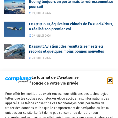
Boeing toujours en perte mais le redressement se
poursuit
29 JUILLET 2026
Le C919-600, équivalent chinois de l’A319 d’Airbus,
a réalisé son premier vol
29 JUILLET 2026
Dassault Aviation : des résultats semestriels
records et quelques moins bonnes nouvelles
23 JUILLET 2026
Le Journal de l'Aviation se
soucie de votre vie privée
Pour offrir les meilleures expériences, nous utilisons des technologies
Qui sommes-nous ?
Nous contacter
Partenaires
telles que les cookies pour stocker et/ou accéder aux informations des
Mentions légales
CGV
Politique de confidentialité
Cookies
appareils. Le fait de consentir à ces technologies nous permettra de
traiter des données telles que le comportement de navigation ou les ID
uniques sur ce site. Le fait de ne pas consentir ou de retirer son
consentement peut avoir un effet négatif sur certaines caractéristiques et