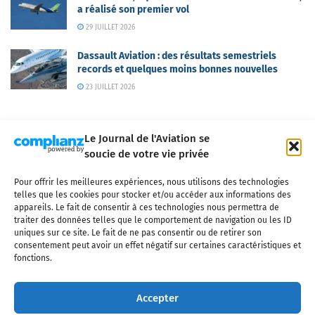
a réalisé son premier vol
29 JUILLET 2026
Dassault Aviation : des résultats semestriels
records et quelques moins bonnes nouvelles
23 JUILLET 2026
Le Journal de l'Aviation se
soucie de votre vie privée
Pour offrir les meilleures expériences, nous utilisons des technologies
Qui sommes-nous ?
Nous contacter
Partenaires
telles que les cookies pour stocker et/ou accéder aux informations des
Mentions légales
CGV
Politique de confidentialité
Cookies
appareils. Le fait de consentir à ces technologies nous permettra de
traiter des données telles que le comportement de navigation ou les ID
uniques sur ce site. Le fait de ne pas consentir ou de retirer son
consentement peut avoir un effet négatif sur certaines caractéristiques et
fonctions.
Copyright © 2025 LE JOURNAL DE L'AVIATION
- tous droits réservés - Le
Journal de l'Aviation, média français de référence couvrant l'actualité de
Accepter
l'industrie aéronautique, l'aviation commerciale, l'aviation d'affaires, les