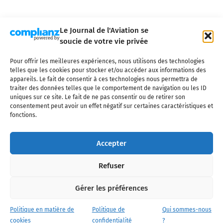
Le Journal de l'Aviation se
soucie de votre vie privée
Pour offrir les meilleures expériences, nous utilisons des technologies
Qui sommes-nous ?
Nous contacter
Partenaires
telles que les cookies pour stocker et/ou accéder aux informations des
Mentions légales
CGV
Politique de confidentialité
Cookies
appareils. Le fait de consentir à ces technologies nous permettra de
traiter des données telles que le comportement de navigation ou les ID
uniques sur ce site. Le fait de ne pas consentir ou de retirer son
consentement peut avoir un effet négatif sur certaines caractéristiques et
fonctions.
Copyright © 2025 LE JOURNAL DE L'AVIATION
- tous droits réservés - Le
Journal de l'Aviation, média français de référence couvrant l'actualité de
Accepter
l'industrie aéronautique, l'aviation commerciale, l'aviation d'affaires, les
services MRO et après-vente, le financement et la location d'aéronefs
Refuser
civils, l'aéronautique de défense et l'industrie spatiale. Toute reproduction,
totale ou partielle et sous quelque forme ou support que ce soit, est
interdite sans autorisation écrite spécifique du Journal de l’Aviation.
Gérer les préférences
Politique en matière de
Politique de
Qui sommes-nous
cookies
confidentialité
?