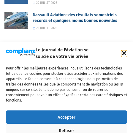
29 JUILLET 2026
Dassault Aviation : des résultats semestriels
records et quelques moins bonnes nouvelles
23 JUILLET 2026
Le Journal de l'Aviation se
soucie de votre vie privée
Pour offrir les meilleures expériences, nous utilisons des technologies
Qui sommes-nous ?
Nous contacter
Partenaires
telles que les cookies pour stocker et/ou accéder aux informations des
Mentions légales
CGV
Politique de confidentialité
Cookies
appareils. Le fait de consentir à ces technologies nous permettra de
traiter des données telles que le comportement de navigation ou les ID
uniques sur ce site. Le fait de ne pas consentir ou de retirer son
consentement peut avoir un effet négatif sur certaines caractéristiques et
fonctions.
Copyright © 2025 LE JOURNAL DE L'AVIATION
- tous droits réservés - Le
Journal de l'Aviation, média français de référence couvrant l'actualité de
Accepter
l'industrie aéronautique, l'aviation commerciale, l'aviation d'affaires, les
services MRO et après-vente, le financement et la location d'aéronefs
Refuser
civils, l'aéronautique de défense et l'industrie spatiale. Toute reproduction,