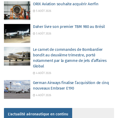
ORIX Aviation souhaite acquérir AerFin
5 AOÛT 2026
Daher livre son premier TBM 980 au Brésil
5 AOÛT 2026
Le carnet de commandes de Bombardier
bondit au deuxième trimestre, porté
notamment par la gamme de jets d’affaires
Global
4 AOÛT 2026
German Airways finalise l’acquisition de cinq
nouveaux Embraer E190
4 AOÛT 2026
L'actualité aéronautique en continu