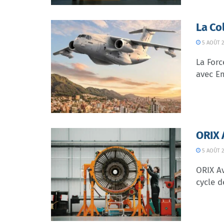
La Co
5 AOÛT 2
La Forc
avec Em
ORIX 
5 AOÛT 2
ORIX Av
cycle d