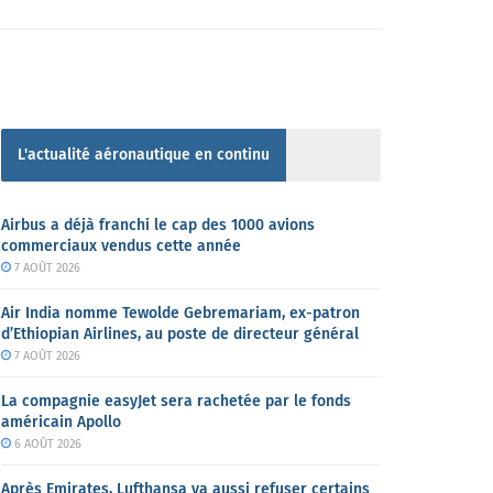
L'actualité aéronautique en continu
Airbus a déjà franchi le cap des 1000 avions
commerciaux vendus cette année
7 AOÛT 2026
Air India nomme Tewolde Gebremariam, ex-patron
d’Ethiopian Airlines, au poste de directeur général
7 AOÛT 2026
La compagnie easyJet sera rachetée par le fonds
américain Apollo
6 AOÛT 2026
Après Emirates, Lufthansa va aussi refuser certains