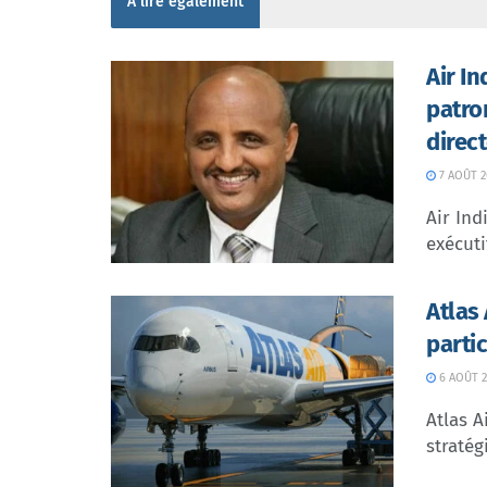
À lire également
Air I
patro
direc
7 AOÛT 2
Air In
exécuti
Atlas
parti
6 AOÛT 2
Atlas A
stratég