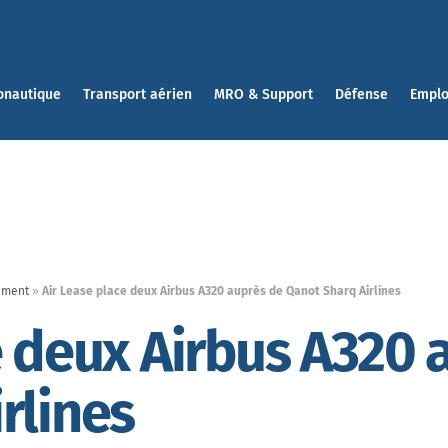
onautique
Transport aérien
MRO & Support
Défense
Emplo
ement
»
Air Lease place deux Airbus A320 auprès de Qanot Sharq Airlines
e deux Airbus A320 
rlines