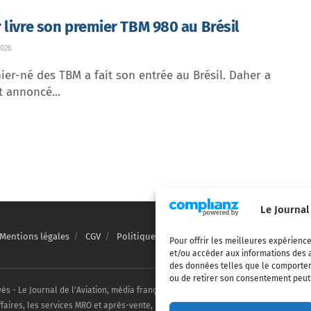
 livre son premier TBM 980 au Brésil
026
ier-né des TBM a fait son entrée au Brésil. Daher a
t annoncé...
Le Journal
Mentions légales
CGV
Politique de confidentialité
Cookies
Pour offrir les meilleures expérience
et/ou accéder aux informations des a
des données telles que le comporteme
ou de retirer son consentement peut a
vés - Le Journal de l'Aviation, média français de référence couvrant l'actualité de
ffaires, les services MRO et après-vente, le financement et la location d'aéronefs c